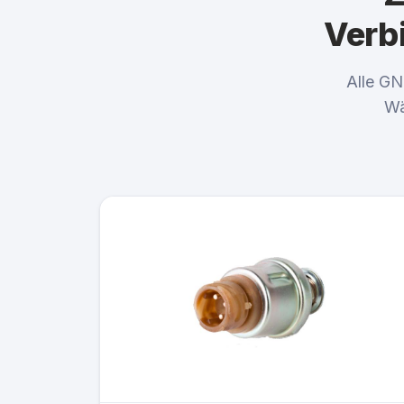
Verb
Alle GN
Wä