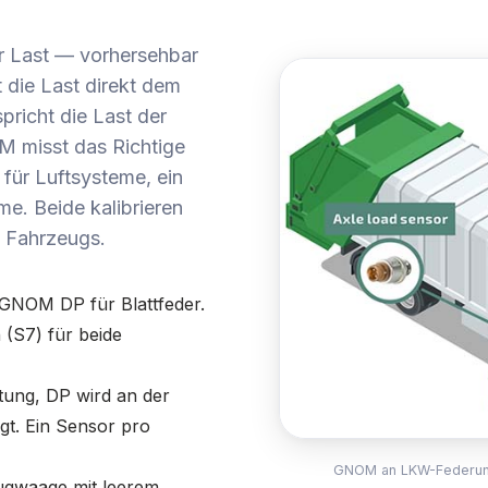
r Last — vorhersehbar
 die Last direkt dem
pricht die Last der
M misst das Richtige
 für Luftsysteme, ein
me. Beide kalibrieren
s Fahrzeugs.
GNOM DP für Blattfeder.
 (S7) für beide
tung, DP wird an der
gt. Ein Sensor pro
GNOM an LKW-Federung i
gwaage mit leerem,