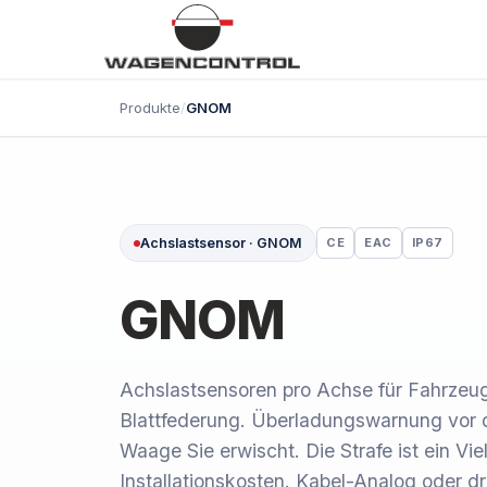
Produkte
/
GNOM
Achslastsensor · GNOM
CE
EAC
IP67
GNOM
Achslastsensoren pro Achse für Fahrzeug
Blattfederung. Überladungswarnung vor 
Waage Sie erwischt. Die Strafe ist ein Vie
Installationskosten. Kabel-Analog oder d