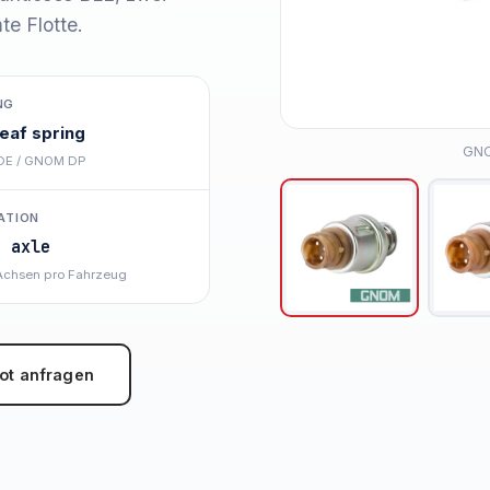
e Flotte.
NG
leaf spring
GNO
E / GNOM DP
ATION
/ axle
 Achsen pro Fahrzeug
ot anfragen