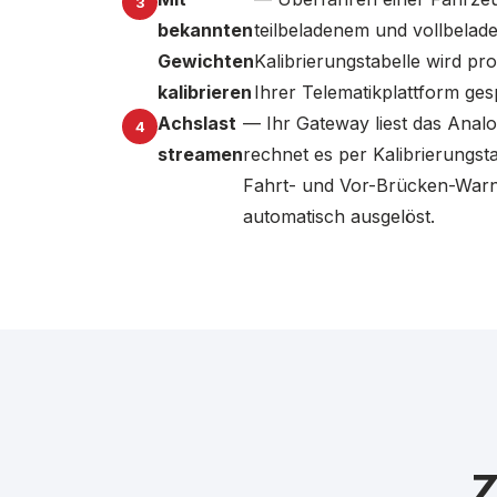
bekannten
teilbeladenem und vollbela
Gewichten
Kalibrierungstabelle wird pro
kalibrieren
Ihrer Telematikplattform ges
Achslast
— Ihr Gateway liest das Ana
streamen
rechnet es per Kalibrierungsta
Fahrt- und Vor-Brücken-War
automatisch ausgelöst.
Z