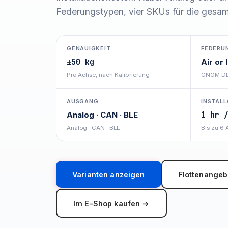
Federungstypen, vier SKUs für die gesamt
GENAUIGKEIT
FEDERU
±50 kg
Air or 
Pro Achse, nach Kalibrierung
GNOM DD
AUSGANG
INSTALL
Analog · CAN · BLE
1 hr 
Analog · CAN · BLE
Bis zu 6
Varianten anzeigen
Flottenangeb
Im E-Shop kaufen →