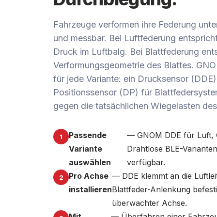
Fahrzeuge verformen ihre Federung unte
und messbar. Bei Luftfederung entspricht
Druck im Luftbalg. Bei Blattfederung ents
Verformungsgeometrie des Blattes. GNO
für jede Variante: ein Drucksensor (DDE)
Positionssensor (DP) für Blattfedersyste
gegen die tatsächlichen Wiegelasten de
Passende
— GNOM DDE für Luft, 
Variante
Drahtlose BLE-Varianten
auswählen
verfügbar.
Pro Achse
— DDE klemmt an die Luftlei
installieren
Blattfeder-Anlenkung befesti
überwachter Achse.
Mit
— Überfahren einer Fahrzeu