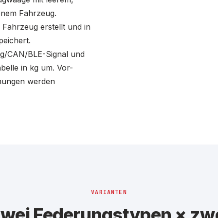
denem Fahrzeug.
 Fahrzeug erstellt und in
peichert.
log/CAN/BLE-Signal und
belle in kg um. Vor-
nungen werden
VARIANTEN
wei Federungstypen × zw