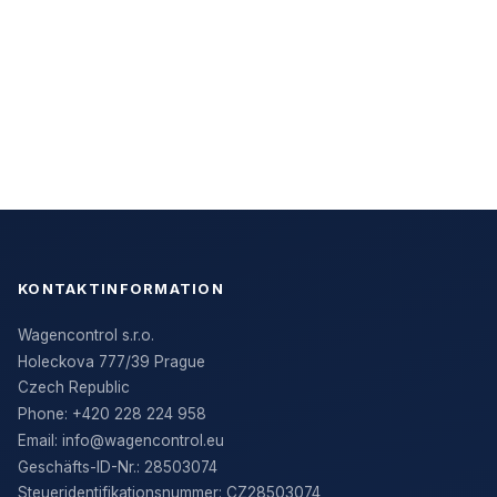
MEHR
MEHR
ERFAHREN
ERFAHREN
KONTAKTINFORMATION
Wagencontrol s.r.o.
Holeckova 777/39 Prague
Czech Republic
Phone:
+420 228 224 958
Email:
info@wagencontrol.eu
Geschäfts-ID-Nr.
:
28503074
Steueridentifikationsnummer
:
CZ28503074