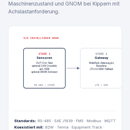
Maschinenzustand und GNOM bei Kippern mit
Achslastanforderung.
SIE INSTALLIEREN DOWN
STUFE 1
STUFE 2
Sensoren
Gateway
DUT-E im Tank
Mobilfunk-Gateway pro
optional CAN Crocodile
Maschine
auf J1939
LTE mit GSM-Fallback
optional GNOM Achslast
RS-485 / J1939
LTE / GSM
Standards:
RS-485 · SAE J1939 · FMS · Modbus · MQTT
Koexistiert mit:
B2W · Tenna · Equipment Track ·