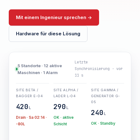
Mit einem Ingenieur sprechen ->
Hardware für diese Lösung
Letzte
5 Standorte · 12 aktive
Synchronisierung · vor
Maschinen · 1 Alarm
11 s
SITE BETA /
SITE ALPHA /
SITE GAMMA /
BAGGER E-04
LADER L-04
GENERATOR G-
05
420
290
L
L
240
L
Drain · Sa 02:14 ·
OK · aktive
OK · Standby
-80L
Schicht