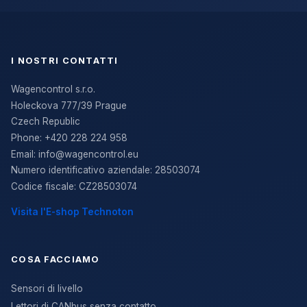
I NOSTRI CONTATTI
Wagencontrol s.r.o.
Holeckova 777/39 Prague
Czech Republic
Phone:
+420 228 224 958
Email:
info@wagencontrol.eu
Numero identificativo aziendale
:
28503074
Codice fiscale
:
CZ28503074
Visita l'E-shop Technoton
COSA FACCIAMO
Sensori di livello
Lettori di CANbus senza contatto